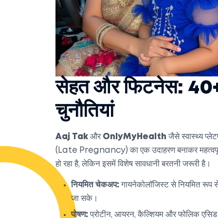
सेहत और फिटनेस: 40+ उम
चुनौतियां
Aaj Tak
और
OnlyMyHealth
जैसे स्वास्थ्य प्ले
(Late Pregnancy) का एक उदाहरण बनाकर महत्वपूर्ण सला
हो रहा है, लेकिन इसमें विशेष सावधानी बरतनी जरूरी है।
नियमित चेकअप:
गायनेकोलॉजिस्ट से नियमित रूप से म
जा सके।
पोषण:
प्रोटीन, आयरन, कैल्शियम और फोलिक एसिड से