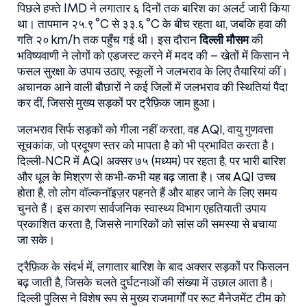
पिछले हफ्ते IMD ने लगातार ६ दिनों तक बारिश का अलर्ट जारी किया
था। तापमान २५.९ °C से ३३.६ °C के बीच रहता था, जबकि हवा की
गति २० km/h तक पहुँच गई थी। इस दौरान
दिल्ली मौसम
की
भविष्यवाणी ने लोगों को एडजस्ट करने में मदद की – खेतों में किसान ने
फसल सुरक्षा के उपाय उठाए, स्कूलों ने जलभराव के लिए तैयारियां कीं।
अचानक आने वाली बौछारों ने कई जिलों में जलभराव की स्थितियां पैदा
कर दीं, जिससे मुख्य सड़कों पर ट्रैफ़िक जाम हुआ।
जलभराव सिर्फ सड़कों को गीला नहीं करता, वह
AQI
,
वायु गुणवत्ता
सूचकांक, जो प्रदूषण स्तर को मापता है
को भी प्रभावित करता है।
दिल्ली‑NCR में AQI अक्सर ७५ (मध्यम) पर रहता है, पर भारी बारिश
और धूल के मिश्रण से कभी‑कभी यह बढ़ जाता है। जब AQI उच्च
होता है, तो लोग वॉल्कनॉइज़र पहनते हैं और बाहर जाने के लिए समय
चुनते हैं। इस कारण सार्वजनिक स्वास्थ्य विभाग एहतियाती उपाय
प्रकाशित करता है, जिससे नागरिकों को सांस की समस्या से बचाया
जा सके।
ट्रैफ़िक के संदर्भ में, लगातार बारिश के बाद अक्सर सड़कों पर फिसलन
बढ़ जाती है, जिसके चलते दुर्घटनाओं की संख्या में उछाल आता है।
दिल्ली पुलिस ने विशेष रूप से मुख्य राजमार्गों पर रूट मैनेजमेंट टीम को